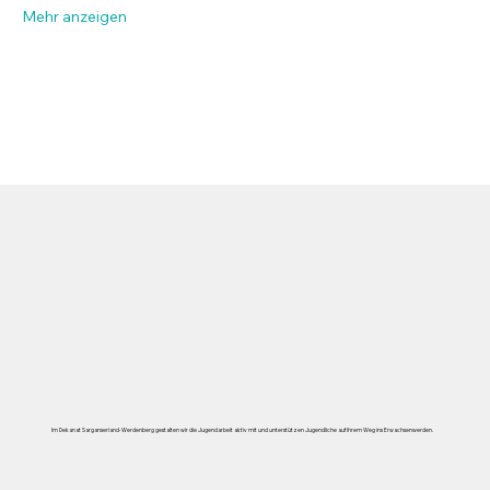
Mehr anzeigen
Im Dekanat Sarganserland-Werdenberg gestalten wir die Jugendarbeit aktiv mit und unterstützen Jugendliche auf ihrem Weg ins Erwachsenwerden.