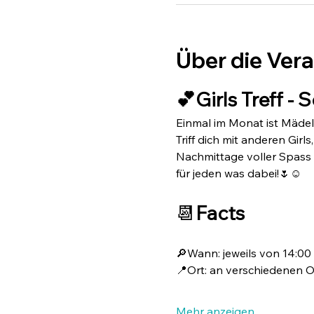
Über die Ver
💕Girls Treff - 
Einmal im Monat ist Mädel
Triff dich mit anderen Gir
Nachmittage voller Spass u
für jeden was dabei!🌷☺️
📆
Facts
🔎Wann: jeweils von 14:00 
📍Ort: an verschiedenen O
Mehr anzeigen