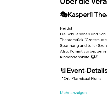
Über die Ver
🎭Kasperli Thea
Hei du!
Die Schülerinnen und Schül
Theaterstück "Grossmutter
Spannung und toller Szen
Also: Kommt vorbei, genies
Kinderkrebshilfe. 🤡🎉
📆
Event-Detail
📍Ort: Pfarreisaal Flums
Mehr anzeigen