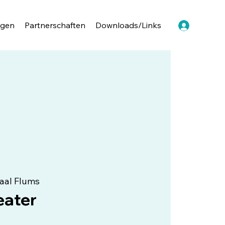
ngen
Partnerschaften
Downloads/Links
saal Flums
eater