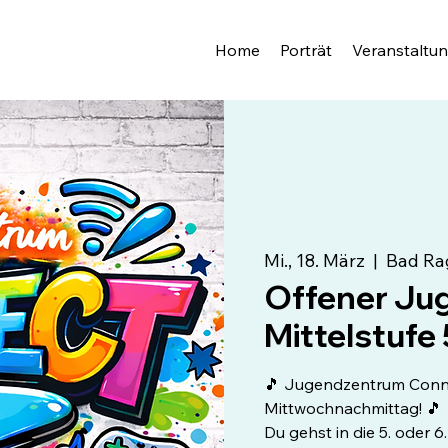
Home
Porträt
Veranstaltu
Mi., 18. März
  |  
Bad Ra
Offener Jug
Mittelstufe 
🎵 Jugendzentrum Conne
Mittwochnachmittag! 🎵
Du gehst in die 5. oder 