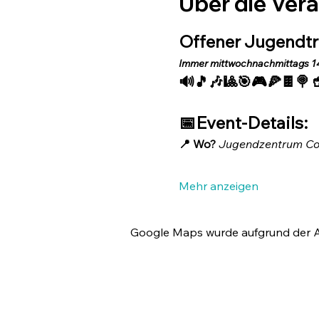
Über die Ver
Offener Jugendtref
Immer mittwochnachmittags 14
🔊🎵🎶🎱🎯🎮🍕🍫🍭
📅Event-Details:
📍 Wo? 
Jugendzentrum Co
Mehr anzeigen
Google Maps wurde aufgrund der Ana